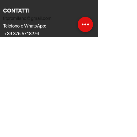
CONTATTI
fitpromilano@gmail.com
Telefono e
WhatsApp
:
+39 375 5718276
NEGOZI
TERMINI E CONDIZIONI
Condizioni di ventita
Pagamenti e spedizioni
Privacy Policy
Cookie Policy
INFORMAZIONI
Chi siamo
​Blog
FAQ Domandi Frequenti