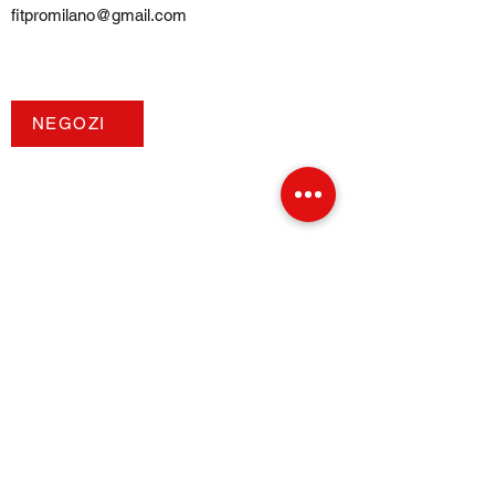
fitpromilano@gmail.com
Telefono e
WhatsApp
:
+39 375 5718276
NEGOZI
TERMINI E CONDIZIONI
Condizioni di ventita
Pagamenti e spedizioni
Privacy Policy
Cookie Policy
INFORMAZIONI
Chi siamo
​Blog
FAQ Domandi Frequenti
SOCIAL