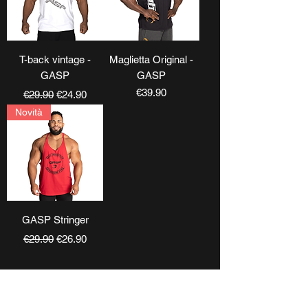
T-back vintage -
Maglietta Original -
GASP
GASP
Regular Price
Sale Price
Price
€39.90
€29.90
€24.90
Novità
GASP Stringer
Regular Price
Sale Price
€29.90
€26.90
CONTATTI