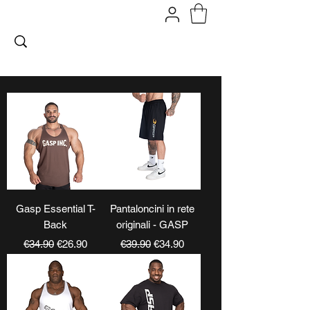
FITPROMILANO
Gasp Essential T-
Pantaloncini in rete
Back
originali - GASP
Regular Price
Sale Price
Regular Price
Sale Price
€34.90
€26.90
€39.90
€34.90