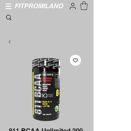
FITPROMILANO
811 BCAA Unlimited 200