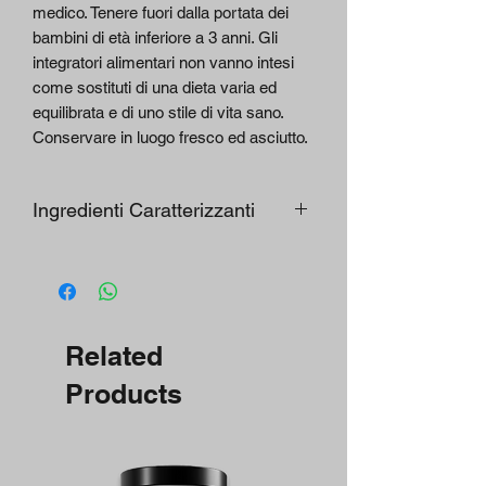
medico. Tenere fuori dalla portata dei
bambini di età inferiore a 3 anni. Gli
integratori alimentari non vanno intesi
come sostituti di una dieta varia ed
equilibrata e di uno stile di vita sano.
Conservare in luogo fresco ed asciutto.
Ingredienti Caratterizzanti
per dose giornaliera
%
massima (5
VNR*
compresse)
Related
L-Leucina
4000
mg
Products
L-Valina
500
mg