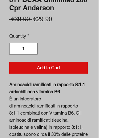
Cpr Anderson
Regular
Sale
 €39.90 
€29.90
Price
Price
Quantity
*
Add to Cart
Aminoacidi ramificati in rapporto 8:1:1
arricchiti con vitamina B6
È un integratore
di aminoacidi ramificati in rapporto
8:1:1 combinati con Vitamina B6. Gli
aminoacidi ramificati (leucina,
isoleucina e valina) in rapporto 8:1:1,
costituiscono circa il 30% delle proteine