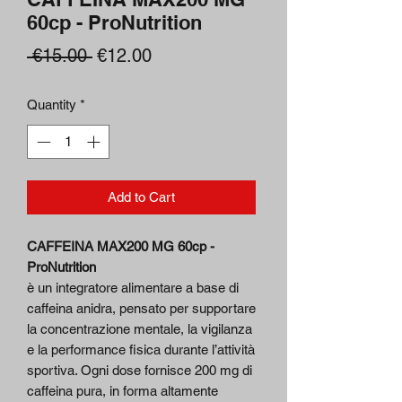
60cp - ProNutrition
Regular
Sale
 €15.00 
€12.00
Price
Price
Quantity
*
Add to Cart
CAFFEINA MAX200 MG 60cp -
ProNutrition
è un integratore alimentare a base di
caffeina anidra, pensato per supportare
la concentrazione mentale, la vigilanza
e la performance fisica durante l’attività
sportiva. Ogni dose fornisce 200 mg di
caffeina pura, in forma altamente