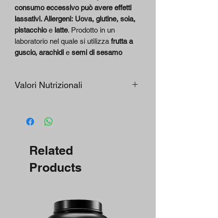
consumo eccessivo può avere effetti
lassativi. Allergeni:
Uova, glutine, soia,
pistacchio
e
latte
. Prodotto in un
laboratorio nel quale si utilizza
frutta a
guscio, arachidi
e
semi di sesamo
Valori Nutrizionali
INFORMAZIONI
NUTRIZIONALI
100 g
50 g
Related
VALORE
Kcal 314,18
Kcal
Products
ENERGETICO
KJ 1222
157,09
KJ 611
PROTEINE
29,00 g
14,50 g