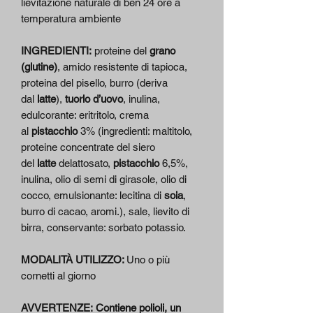
lievitazione naturale di ben 24 ore a
temperatura ambiente
INGREDIENTI:
proteine del
grano
(glutine)
, amido resistente di tapioca,
proteina del pisello, burro (deriva
dal
latte
),
tuorlo d’uovo
, inulina,
edulcorante: eritritolo, crema
al
pistacchio
3% (ingredienti: maltitolo,
proteine concentrate del siero
del
latte
delattosato,
pistacchio
6,5%,
inulina, olio di semi di girasole, olio di
cocco, emulsionante: lecitina di
soia
,
burro di cacao, aromi.), sale, lievito di
birra, conservante: sorbato potassio.
MODALITÀ UTILIZZO:
Uno o più
cornetti al giorno
AVVERTENZE: Contiene polioli, un