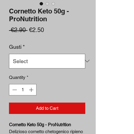
Cornetto Keto 50g -
ProNutrition
Regular
Sale
 €2.90 
€2.50
Price
Price
Gusti
*
Quantity
*
Add to Cart
Cornetto Keto 50g - ProNutrition
Delizioso cornetto chetogenico ripieno