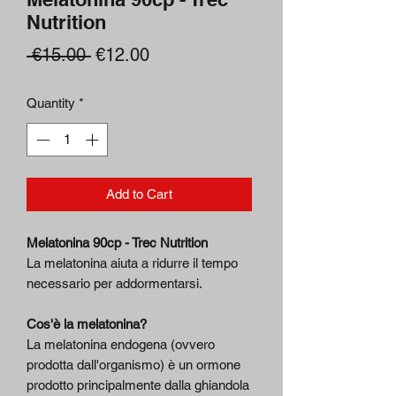
Nutrition
Regular
Sale
 €15.00 
€12.00
Price
Price
Quantity
*
Add to Cart
Melatonina 90cp - Trec Nutrition
La melatonina aiuta a ridurre il tempo
necessario per addormentarsi.
Cos'è la melatonina?
La melatonina endogena (ovvero
prodotta dall'organismo) è un ormone
prodotto principalmente dalla ghiandola