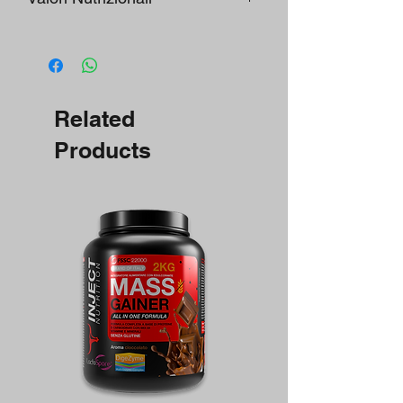
Ingredienti attivi
in 1 capsula*
Melatonina
1,00 mg
Related
Products