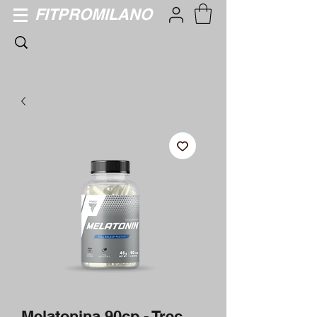
FITPROMILANO
Melatonina 90cp - Trec