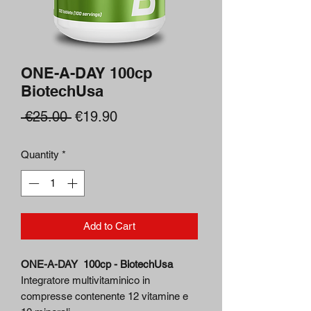
ONE-A-DAY 100cp
BiotechUsa
Regular
Sale
 €25.00 
€19.90
Price
Price
Quantity
*
Add to Cart
ONE-A-DAY 100cp - BiotechUsa
Integratore multivitaminico in
compresse contenente 12 vitamine e