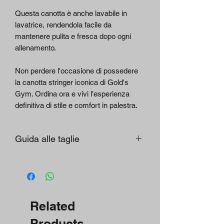
Questa canotta è anche lavabile in
lavatrice, rendendola facile da
mantenere pulita e fresca dopo ogni
allenamento.
Non perdere l'occasione di possedere
la canotta stringer iconica di Gold's
Gym. Ordina ora e vivi l'esperienza
definitiva di stile e comfort in palestra.
Guida alle taglie
Generale
Taglia
Petto/cm
Vita/cm
Related
XS
86
71-76
Products