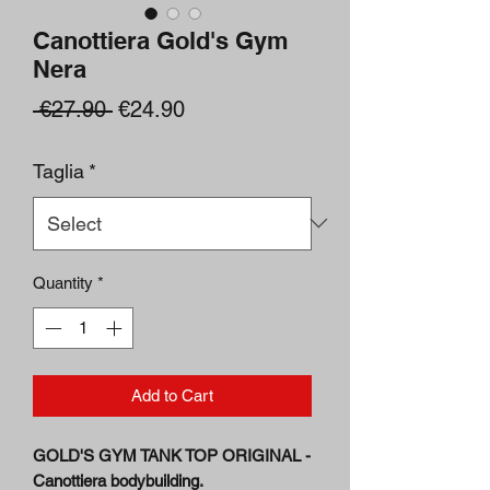
Canottiera Gold's Gym
Nera
Regular
Sale
 €27.90 
€24.90
Price
Price
Taglia
*
Quantity
*
Add to Cart
GOLD'S GYM TANK TOP ORIGINAL -
Canottiera bodybuilding.