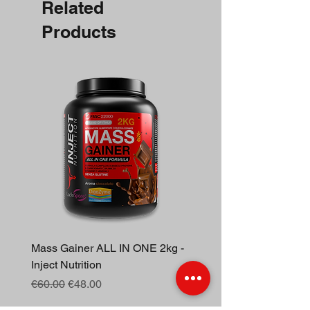
Related
Products
Mass Gainer ALL IN ONE 2kg -
Berberina 30cp - Inject N
Inject Nutrition
Regular Price
€16.00
Regular Price
Sale Price
€60.00
€48.00