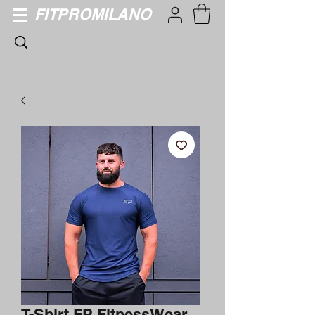
FITPROMILANO
T-Shirt FP FitnessWear