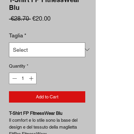
Blu
Regular
Sale
 €28.70 
€20.00
Price
Price
Taglia
*
Quantity
*
Add to Cart
T-Shirt FP FitnessWear Blu
Il comfort e lo stile sono la base del
design e del tessuto della maglietta
FitPro FitnessWear.