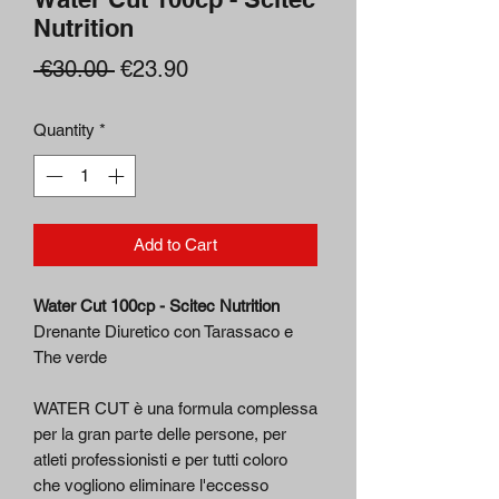
Nutrition
Regular
Sale
 €30.00 
€23.90
Price
Price
Quantity
*
Add to Cart
Water Cut 100cp - Scitec Nutrition
Drenante Diuretico con Tarassaco e
The verde
WATER CUT è una formula complessa
per la gran parte delle persone, per
atleti professionisti e per tutti coloro
che vogliono eliminare l'eccesso