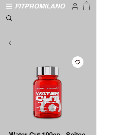
FITPROMILANO
Water Cut 100cp - Scitec