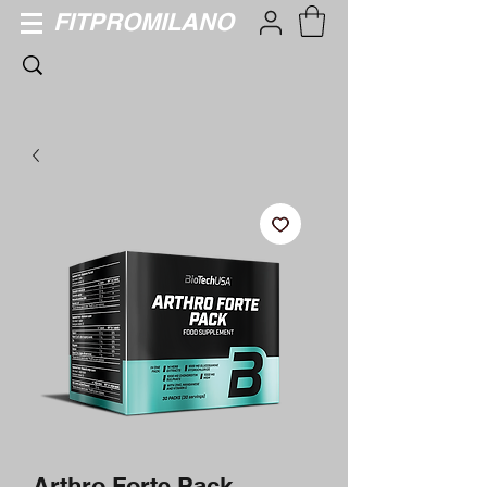
FITPROMILANO
Arthro Forte Pack