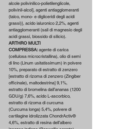
alcole polivinilico-polietilenglicole,
polivinil-alcol], agenti antiagglomeranti
(talco, mono- e digliceridi degli acidi
grassi)}, acido ialuronico 2,2%, agenti
antiagglomeranti (sali di magnesio degli
acidi grassi, biossido di silicio).
ARTHRO MULTI
COMPRESSA:
agente di carica
(cellulosa microcristallina), olio di semi
di lino (Linum usitatissimum) in polvere
10%, preparato di estratto di zenzero
[estratto di rizoma di zenzero (Zingiber
officinale), maltodestrina] 9,1%,
estratto di bromelina dall’ananas (1200
GDU/g) 7,6%, acido L-ascorbico,
estratto di rizoma di curcuma
(Curcuma longa) 5,4%, polvere di
cartilagine idrolizzata ChondrActiv®
4,6%, estratto di resina dell’albero