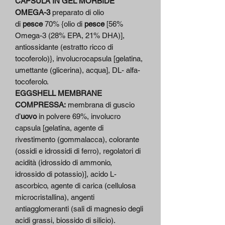
CAPSULA IN GEL MORBIDE
OMEGA-3
preparato di olio
di
pesce
70% {olio di
pesce
[56%
Omega-3 (28% EPA, 21% DHA)],
antiossidante (estratto ricco di
tocoferolo)}, involucrocapsula [gelatina,
umettante (glicerina), acqua], DL- alfa-
tocoferolo.
EGGSHELL MEMBRANE
COMPRESSA:
membrana di guscio
d’
uovo
in polvere 69%, involucro
capsula [gelatina, agente di
rivestimento (gommalacca), colorante
(ossidi e idrossidi di ferro), regolatori di
acidità (idrossido di ammonio,
idrossido di potassio)], acido L-
ascorbico, agente di carica (cellulosa
microcristallina), angenti
antiagglomeranti (sali di magnesio degli
acidi grassi, biossido di silicio).