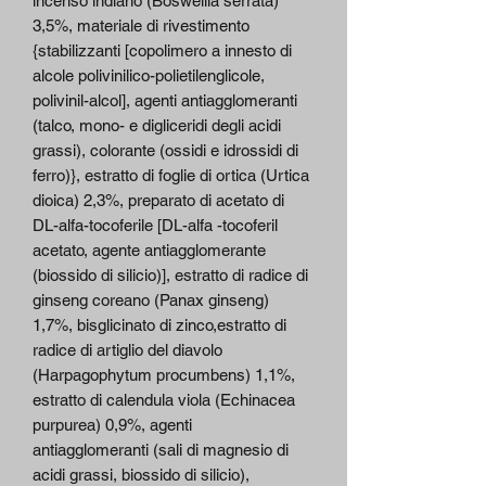
incenso indiano (Boswellia serrata)
3,5%, materiale di rivestimento
{stabilizzanti [copolimero a innesto di
alcole polivinilico-polietilenglicole,
polivinil-alcol], agenti antiagglomeranti
(talco, mono- e digliceridi degli acidi
grassi), colorante (ossidi e idrossidi di
ferro)}, estratto di foglie di ortica (Urtica
dioica) 2,3%, preparato di acetato di
DL-alfa-tocoferile [DL-alfa -tocoferil
acetato, agente antiagglomerante
(biossido di silicio)], estratto di radice di
ginseng coreano (Panax ginseng)
1,7%, bisglicinato di zinco,estratto di
radice di artiglio del diavolo
(Harpagophytum procumbens) 1,1%,
estratto di calendula viola (Echinacea
purpurea) 0,9%, agenti
antiagglomeranti (sali di magnesio di
acidi grassi, biossido di silicio),