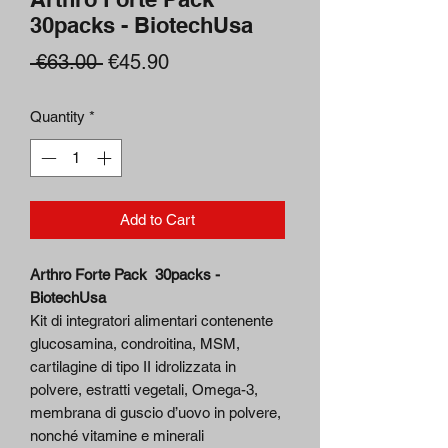
30packs - BiotechUsa
Regular
Sale
 €63.00 
€45.90
Price
Price
Quantity
*
Add to Cart
Arthro Forte Pack 30packs -
BiotechUsa
Kit di integratori alimentari contenente
glucosamina, condroitina, MSM,
cartilagine di tipo II idrolizzata in
polvere, estratti vegetali, Omega-3,
membrana di guscio d’uovo in polvere,
nonché vitamine e minerali