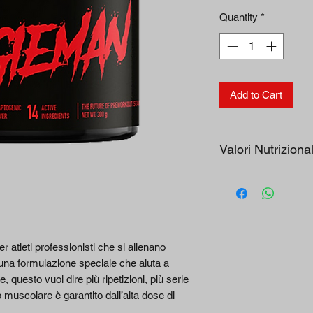
Quantity
*
Add to Cart
Valori Nutrizional
INGREDIENTI
QUANTITÀ PER 
Beta-Alanina
r atleti professionisti che si allenano
 una formulazione speciale che aiuta a
Citrullina Malato
 questo vuol dire più ripetizioni, più serie
p muscolare è garantito dall’alta dose di
della quale Citrull