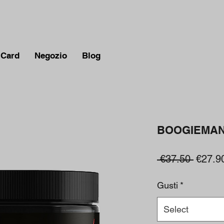
 Card
Negozio
Blog
BOOGIEMAN 3
Regula
 €37.50 
€27.9
Price
Gusti
*
Select