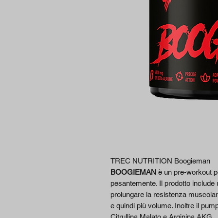
TREC NUTRITION Boogieman
BOOGIEMAN
è un pre-workout pe
pesantemente. Il prodotto include
prolungare la resistenza muscolare,
e quindi più volume. Inoltre il pum
Citrullina Malato e Arginina AKG.