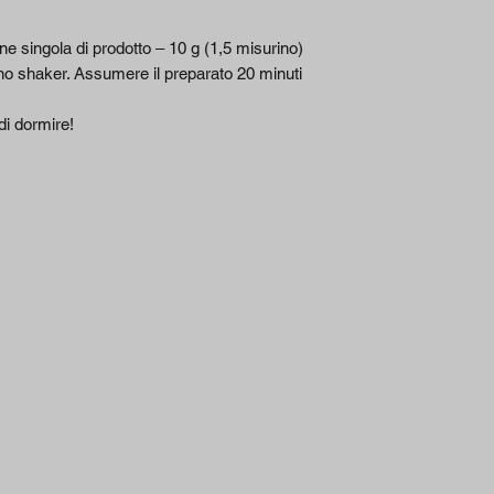
L-Arginina Alpha-
ne singola di prodotto ‒ 10 g (1,5 misurino)
Chetoglutorato (A
no shaker. Assumere il preparato 20 minuti
della quale Argin
i dormire!
Taurina
L-Tirosina
Caffeina Anidra
Acido Alfa
Lipoico (ALA)
L-Teanina
Estratto di Ginsen
Coreano [Radice]
(Panax ginseng) [
ginsenosidi]