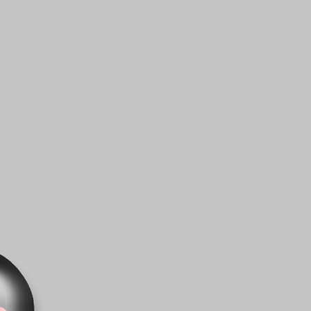
idi
7,50 mg
62,50 mg (16,5%*)
a
50,00 mg
3%
ine
1,50 mg
25,00 mg (156%*)
20,00 mg (1818%*)
5,00 mg (357%*)
9,00 μg (360%*)