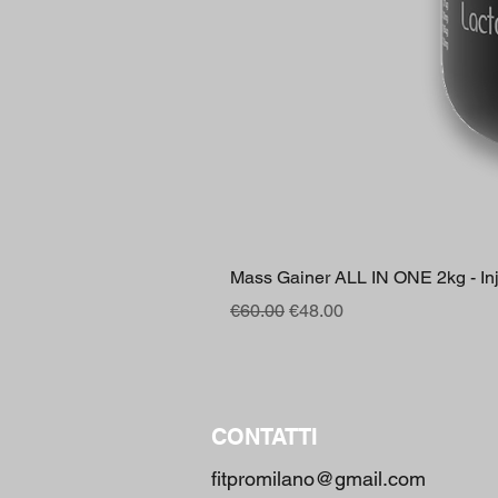
Mass Gainer ALL IN ONE 2kg - Inje
Regular Price
Sale Price
€60.00
€48.00
CONTATTI
fitpromilano@gmail.com