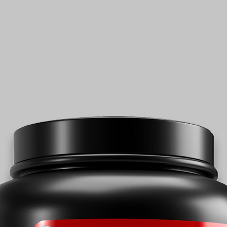
dei quali ginsenos
Magnesio
Estratto di Rhodiol
Rosea (Radice) [
Rosavine]
della quale rosav
Niacina
Tiamina
Vit. B6
Vit. B12