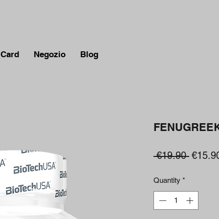
 Card
Negozio
Blog
FENUGREEK 
Regula
 €19.90 
€15.9
Price
Quantity
*