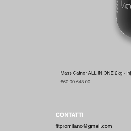
Mass Gainer ALL IN ONE 2kg - Inje
Regular Price
Sale Price
€60.00
€48.00
CONTATTI
fitpromilano@gmail.com