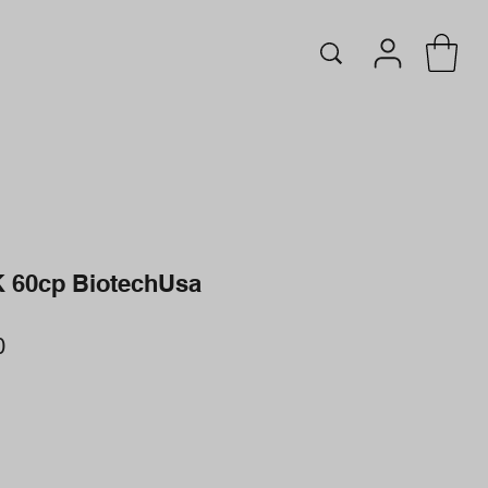
60cp BiotechUsa
r
Sale
0
Price