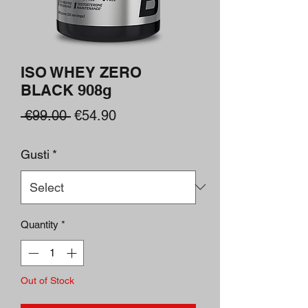
ISO WHEY ZERO
BLACK 908g
Regular
Sale
 €99.00 
€54.90
Price
Price
Gusti
*
Quantity
*
Out of Stock