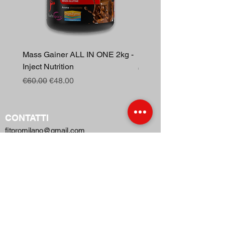
Mass Gainer ALL IN ONE 2kg -
Berberina 30cp - Inject N
Inject Nutrition
Regular Price
€16.00
Regular Price
Sale Price
€60.00
€48.00
CONTATTI
fitpromilano@gmail.com
Telefono e
WhatsApp
:
+39 375 5718276
NEGOZI
TERMINI E CONDIZIONI