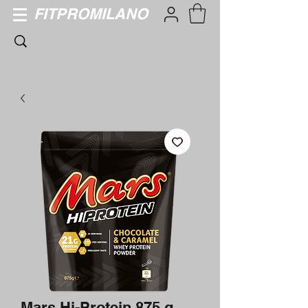
FITPROMILANO
Mars Hi-Protein 875 g