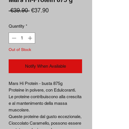
Regular
Sale
 €39.90 
€37.90
Price
Price
Quantity
*
Out of Stock
Notify When Available
Mars Hi Protein - busta 875g
Proteine in polvere, con Edulcoranti.
Le proteine contribuiscono alla crescita
e al mantenimento della massa
muscolare.
Queste proteine dal gusto eccezionale,
Cioccolato Caramello, possono essere