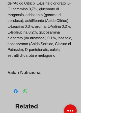
dell’Acido Citrico, L-Lisina cloridrato, L-
Glutammina 0,7%, gluconato di
magnesio, addesante (gomma di
cellulosa), acidificante (Acido Citrico),
L-Leucina 0,3%, aroma, L-Valina 0,2%,
L-Isoleucina 0,2%, glucosamina
cloridrato (da
crostacei
) 0,1%, inositolo,
conservante (Acido Sorbico, Cloruro di
Potassio), D-pantotenato, calcio,
estratti di carota e melograno
Valori Nutrizionali
Dose giornaliera: 40 g, totale porzioni
nella confezione: 1
Ingredienti
40 g
Related
maltodestrina
4,0 g