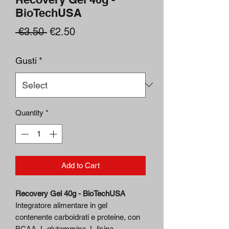
BioTechUSA
Regular
Sale
 €3.50 
€2.50
Price
Price
Gusti
*
Quantity
*
Add to Cart
Recovery Gel 40g - BioTechUSA
Integratore alimentare in gel
contenente carboidrati e proteine, con
BCAA, L-glutammina, L-lisina,