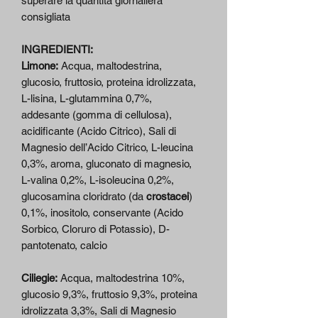
superare la quantità giornaliera
consigliata
INGREDIENTI:
Limone:
Acqua, maltodestrina,
glucosio, fruttosio, proteina idrolizzata,
L-lisina, L-glutammina 0,7%,
addesante (gomma di cellulosa),
acidificante (Acido Citrico), Sali di
Magnesio dell’Acido Citrico, L-leucina
0,3%, aroma, gluconato di magnesio,
L-valina 0,2%, L-isoleucina 0,2%,
glucosamina cloridrato (da
crostacei
)
0,1%, inositolo, conservante (Acido
Sorbico, Cloruro di Potassio), D-
pantotenato, calcio
Ciliegie:
Acqua, maltodestrina 10%,
glucosio 9,3%, fruttosio 9,3%, proteina
idrolizzata 3,3%, Sali di Magnesio