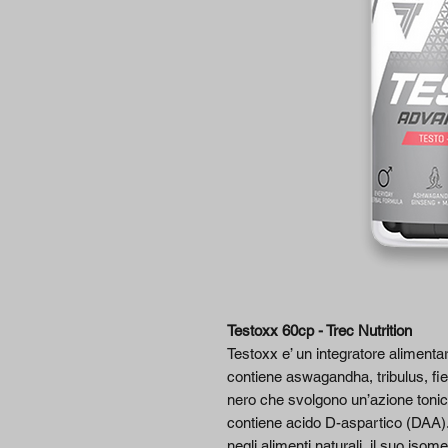
Testoxx 60cp - Trec Nutrition
Testoxx e’ un integratore alimentar
contiene aswagandha, tribulus, f
nero che svolgono un’azione tonic
contiene acido D-aspartico (DAA).
negli alimenti naturali, il suo isom