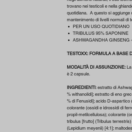
trovano nei testicoli e nella ghiando
quotidiana. A questo si aggiunge 
mantenimento di livelli normali di
PER UN USO QUOTIDIANO
TRIBULUS 95% SAPONINE
ASHWAGANDHA GINSENG 
TESTOXX: FORMULA A BASE DI
MODALITÀ DI ASSUNZIONE:
La 
è 2 capsule.
INGREDIENTI
: estratto di Ashwa
% withanolidi]; estratto di eno gr
% di Fenusidi]; acido D-aspartico 
colorante (ossidi e idrossidi di fer
propil-metilcellulosa); colorante (os
tribulus [frutto] (Tribulus terrestr
(Lepidium meyenii) [4:1]; maltodes