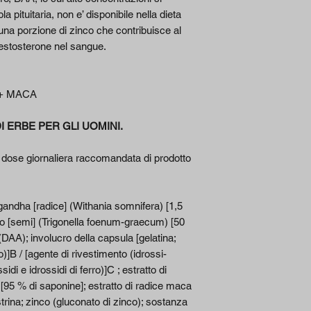
di cui Fenusidi
la pituitaria, non e’ disponibile nella dieta
una porzione di zinco che contribuisce al
Acido D-Aspartico
 testosterone nel sangue.
(DAA)
Estratto di Tribulus
+ MACA
[frutto] (Tribulus
terrestris) [95% di
 ERBE PER GLI UOMINI.
Saponine]
dose giornaliera raccomandata di prodotto
di cui Saponine
Estratto di Radice
gandha [radice] (Withania somnifera) [1,5
Maca (Lepidium
eco [semi] (Trigonella foenum-graecum) [50
meyenii) [4:1]
(DAA); involucro della capsula [gelatina;
ro)]B / [agente di rivestimento (idrossi-
Estratto di Ginsen
Coreano [radice]
sidi e idrossidi di ferro)]C ; estratto di
(Panax ginseng) [
is) [95 % di saponine]; estratto di radice maca
di Ginsenosidi]
trina; zinco (gluconato di zinco); sostanza