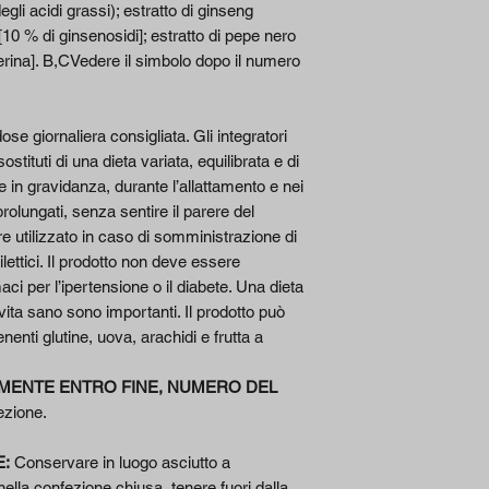
gli acidi grassi); estratto di ginseng
di cui Ginsenosidi
10 % di ginsenosidi]; estratto di pepe nero
perina]. B,CVedere il simbolo dopo il numero
Zinco
Estratto di Pepe N
se giornaliera consigliata. Gli integratori
[frutto] (Piper nigr
tituti di una dieta variata, equilibrata e di
[95% di Piperina]
re in gravidanza, durante l’allattamento e nei
olungati, senza sentire il parere del
di cui Piperina
e utilizzato in caso di somministrazione di
*Dose giornaliera
ilettici. Il prodotto non deve essere
aci per l’ipertensione o il diabete. Una dieta
 vita sano sono importanti. Il prodotto può
enenti glutine, uova, arachidi e frutta a
MENTE ENTRO FINE, NUMERO DEL
ezione.
E:
Conservare in luogo asciutto a
lla confezione chiusa, tenere fuori dalla