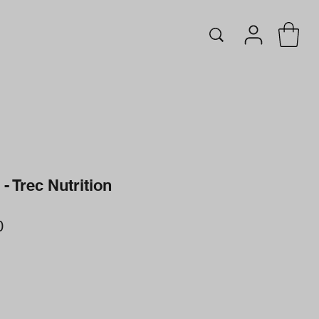
- Trec Nutrition
r
Sale
0
Price