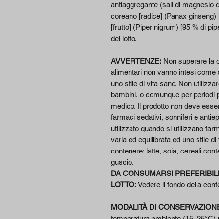
antiaggregante (sali di magnesio de
coreano [radice] (Panax ginseng) [
[frutto] (Piper nigrum) [95 % di pi
del lotto.
AVVERTENZE:
Non superare la do
alimentari non vanno intesi come sos
uno stile di vita sano. Non utilizza
bambini, o comunque per periodi pr
medico. Il prodotto non deve esser
farmaci sedativi, sonniferi e antiep
utilizzato quando si utilizzano farm
varia ed equilibrata ed uno stile di
contenere: latte, soia, cereali cont
guscio.
DA CONSUMARSI PREFERIBIL
LOTTO:
Vedere il fondo della conf
MODALITÀ DI CONSERVAZION
temperatura ambiente (15–25°C) ne