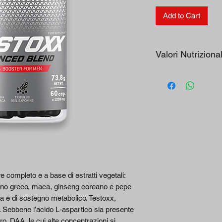
Add to Cart
Valori Nutrizional
SOSTANZE ATTI
Estratto di
Ashwagandha [rad
(Withania somnifer
[1,5% Withanolidi]
di cui Withanolidi
e completo e a base di estratti vegetali:
Estratto di Fieno 
ieno greco, maca, ginseng coreano e pepe
[semi] (Trigonella
a e di sostegno metabolico. Testoxx,
foenum-graecum)
 Sebbene l’acido L-aspartico sia presente
di Fenusidi]
ero, DAA, le cui alte concentrazioni si