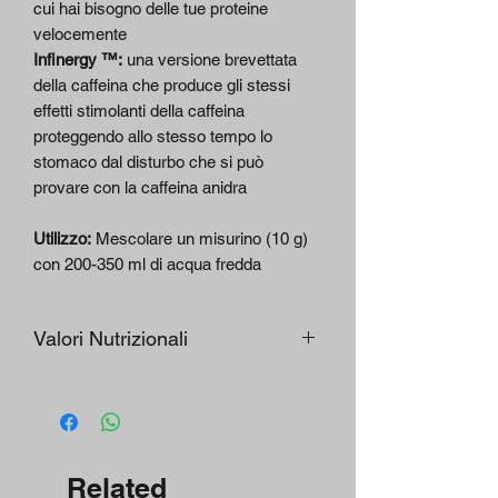
cui hai bisogno delle tue proteine ​​
velocemente
Infinergy ™:
una versione brevettata
della caffeina che produce gli stessi
effetti stimolanti della caffeina
proteggendo allo stesso tempo lo
stomaco dal disturbo che si può
provare con la caffeina anidra
Utilizzo:
Mescolare un misurino (10 g)
con 200-350 ml di acqua fredda
Valori Nutrizionali
Nutriente/Ingrediente
Per
Per
100
porzione
g
(10 g)
Related
Energia
299
30 kJ / 7