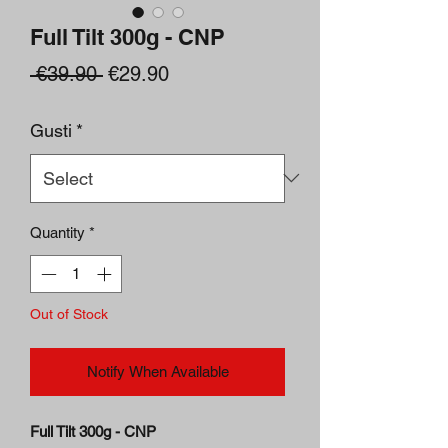
Full Tilt 300g - CNP
Regular
Sale
 €39.90 
€29.90
Price
Price
Gusti
*
Quantity
*
Out of Stock
Notify When Available
Full Tilt 300g - CNP