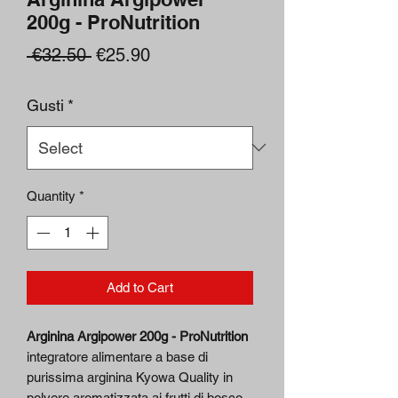
200g - ProNutrition
Regular
Sale
 €32.50 
€25.90
Price
Price
Gusti
*
Quantity
*
Add to Cart
Arginina Argipower 200g - ProNutrition
integratore alimentare a base di
purissima arginina Kyowa Quality in
polvere aromatizzata ai frutti di bosco.