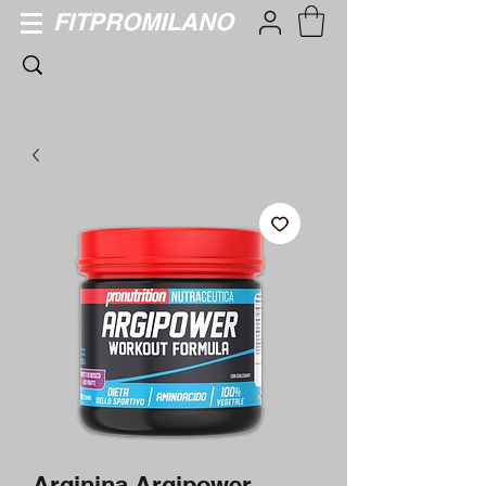
FITPROMILANO
Arginina Argipower